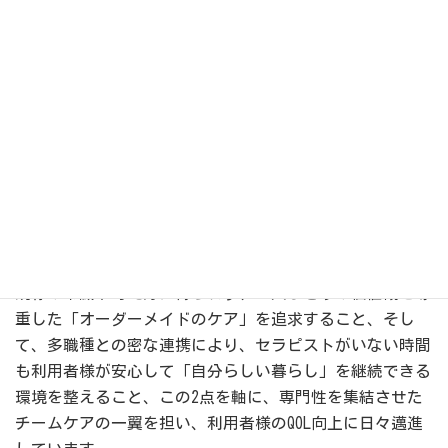
私は「住み慣れた自宅で、その人らしく快適な生活を支え
たい」という想いから訪問看護に従事しております。
日々の訪問で私が最も意識しているのは、「訪問していな
い時間の暮らし」まで見据えた支援です。
1週間のうち、私たちが関われるのはわずか数時間です。
だからこそ、訪問時だけのケアに留まらず、起床から食
事、就寝に至るまでの24時間の生活リズムを確認し、どう
すればその方が無理なく自立した生活を送れるかを常に考
えていけばと思っています。
既存の常識や考え方に縛られず、一人ひとりの価値観を尊
重した「オーダーメイドのケア」を追求すること、そし
て、多職種との密な連携により、セラピストがいない時間
も利用者様が安心して「自分らしい暮らし」を継続できる
環境を整えること、この2点を軸に、専門性を集結させた
チームケアの一翼を担い、利用者様のQOL向上に日々邁進