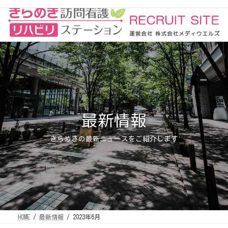
コ
ナ
ン
ビ
テ
ゲ
ン
ー
ツ
シ
へ
ョ
ス
ン
キ
に
ッ
移
プ
動
最新情報
きらめきの最新ニュースをご紹介します
HOME
最新情報
2023年6月