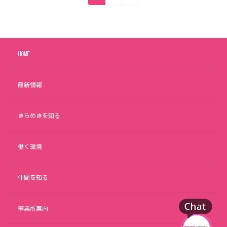
稿
定
定
の
ペ
ペ
ペ
ー
HOME
ー
ー
ジ
ジ
ジ
最新情報
送
り
きらめきを知る
働く環境
仲間を知る
事業所案内