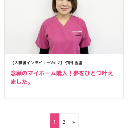
【入職後インタビューVol.2】 依田 香里
念願のマイホーム購入！夢をひとつ叶え
ました。
投
固
固
1
2
»