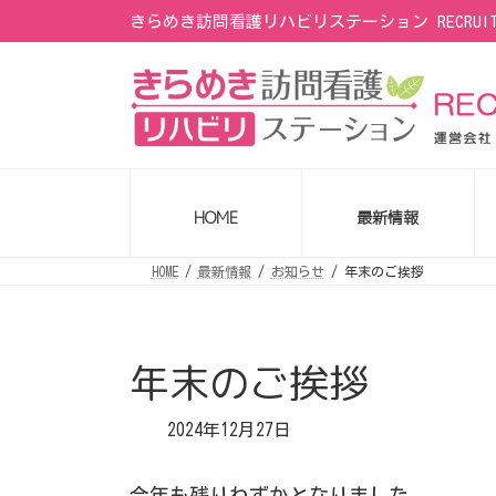
コ
ナ
きらめき訪問看護リハビリステーション RECRU
ン
ビ
テ
ゲ
ン
ー
ツ
シ
へ
ョ
ス
ン
キ
に
ッ
移
プ
動
HOME
最新情報
HOME
最新情報
お知らせ
年末のご挨拶
年末のご挨拶
2024年12月27日
今年も残りわずかとなりました。